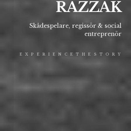
RAZZAK
Skådespelare, regissör & social
entreprenör
E X P E R I E N C E T H E S T O R Y